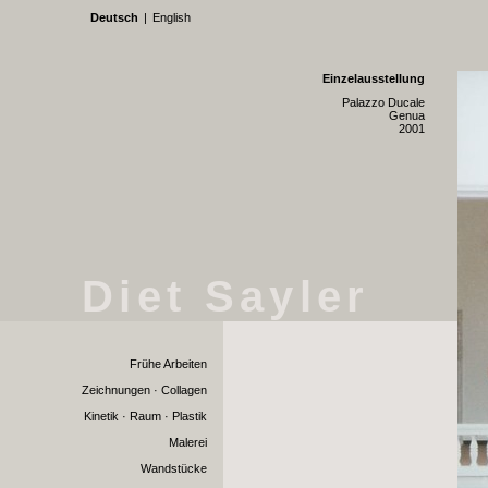
Deutsch
|
English
Einzelausstellung
Palazzo Ducale
Genua
2001
Diet Sayler
Frühe Arbeiten
Zeichnungen · Collagen
Kinetik · Raum · Plastik
Malerei
Wandstücke